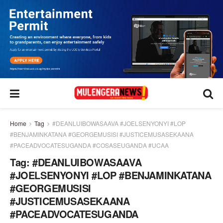
Home
Tag
#DEANLUIBOWASAAVA #JOELSENYONYI #LOP
#BENJAMINKATANA #GEORGEMUSISI #JUSTICEMUSASEKAANA
#PACEADVOCATESUGANDA #COSASEUGANDA #UCAA
Tag:
#DEANLUIBOWASAAVA
#JOELSENYONYI #LOP #BENJAMINKATANA
#GEORGEMUSISI
#JUSTICEMUSASEKAANA
#PACEADVOCATESUGANDA